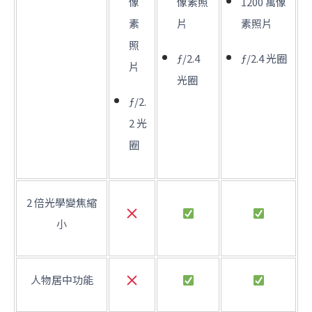
像
像素照
1200 萬像
素
片
素照片
照
ƒ/2.4
ƒ/2.4 光圈
片
光圈
ƒ/2.
2 光
圈
2 倍光學變焦縮
小
人物居中功能