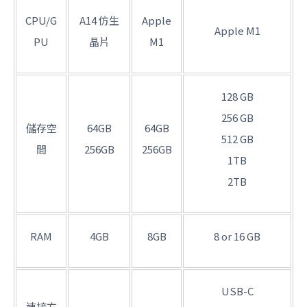
CPU/G
A14 仿生
Apple
Apple M1
PU
晶片
M1
128 GB
256 GB
儲存空
64GB
64GB
512 GB
間
256GB
256GB
1TB
2TB
RAM
4GB
8GB
8 or 16 GB
USB-C
連接方