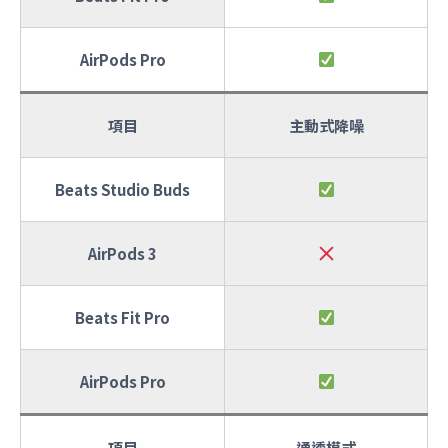
AirPods Pro
項目
主動式降噪
Beats Studio Buds
AirPods 3
Beats Fit Pro
AirPods Pro
項目
通透模式