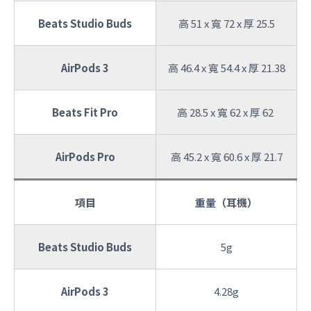
Beats Studio Buds
高 51 x 寬 72 x 厚 25.5
AirPods 3
高 46.4 x 寬 54.4 x 厚 21.38
Beats Fit Pro
高 28.5 x 寬 62 x 厚 62
AirPods Pro
高 45.2 x 寬 60.6 x 厚 21.7
項目
重量（耳機）
Beats Studio Buds
5g
AirPods 3
4.28g