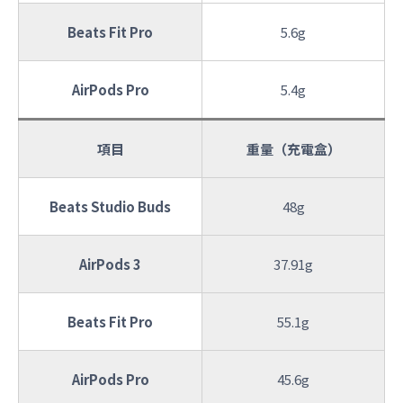
Beats Fit Pro
5.6g
AirPods Pro
5.4g
項目
重量（充電盒）
Beats Studio Buds
48g
AirPods 3
37.91g
Beats Fit Pro
55.1g
AirPods Pro
45.6g