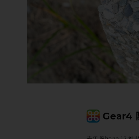
Gear4
去年 iPhone 1