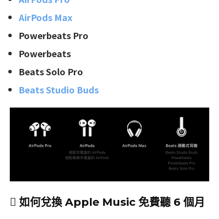
AirPods Max
Powerbeats Pro
Powerbeats
Beats Solo Pro
Beats Studio Buds
 如何兌換 Apple Music 免費聽 6 個月