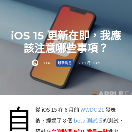
iOS 15 更新在即，我應
該注意哪些事項？
JH Liu
·
最新消息
·
20 9 月, 2021
自
從 iOS 15 在 6 月的
WWDC 21
發表
後，經過了 8 個
beta 測試版
的測試，
預計在
台灣時間 9/21 凌晨一點
推出