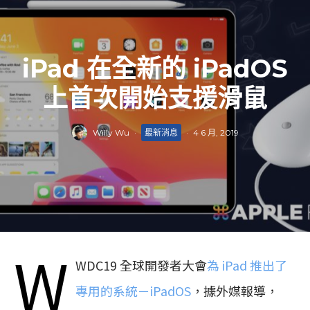
iPad 在全新的 iPadOS
上首次開始支援滑鼠
Willy Wu
·
最新消息
·
4 6 月, 2019
W
WDC19 全球開發者大會
為 iPad 推出了
專用的系統－iPadOS
，據外媒報導，