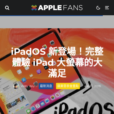
iPadOS 新登場！完整
體驗 iPad 大螢幕的大
滿足
Willy Wu
·
最新消息
蘋果發表會重點
·
4 6 月, 2019