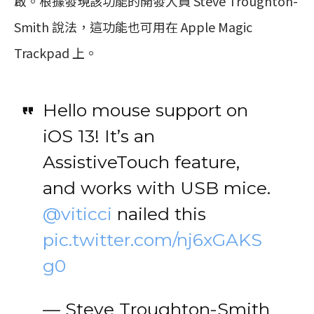
啟。根據發現該功能的開發人員 Steve Troughton-
Smith 說法，這功能也可用在 Apple Magic
Trackpad 上。
Hello mouse support on
iOS 13! It’s an
AssistiveTouch feature,
and works with USB mice.
@viticci
nailed this
pic.twitter.com/nj6xGAKS
g0
— Steve Troughton-Smith