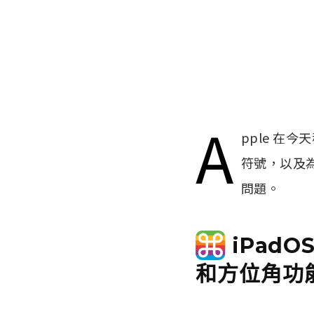
A
pple 在今
符號，以及為
問題。
iPadO
和方位角功