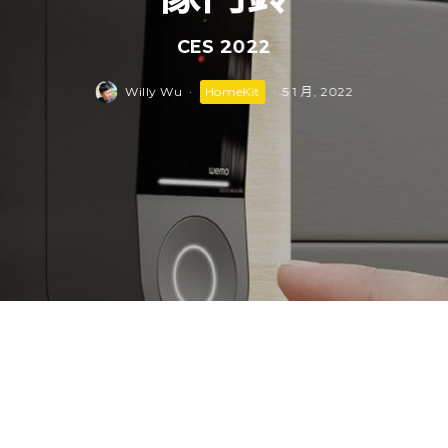
CES 2022
Willy Wu
·
HomeKit
·
5 1 月, 2022