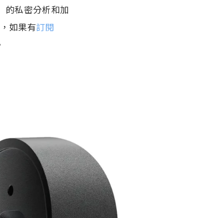
Pad）的私密分析和加
d，如果有
訂閱
。