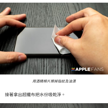
用酒精棉片擦掉指紋及油漬
接著拿出超纖布把水份吸乾淨。