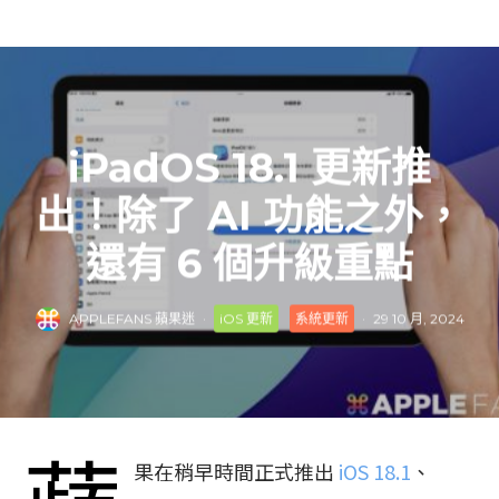
iPadOS 18.1 更新推
出！除了 AI 功能之外，
還有 6 個升級重點
APPLEFANS 蘋果迷
·
iOS 更新
系統更新
·
29 10 月, 2024
果在稍早時間正式推出
iOS 18.1
、