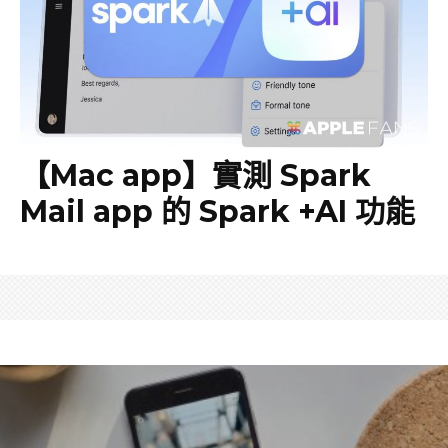
【Mac app】實測 Spark
Mail app 的 Spark +AI 功能