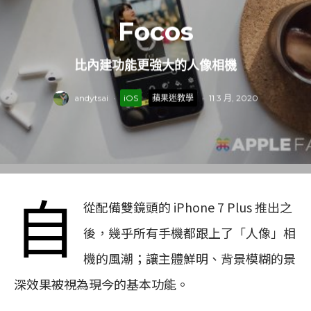
Focos
比內建功能更強大的人像相機
andytsai
·
iOS
蘋果迷教學
·
11 3 月, 2020
自
從配備雙鏡頭的 iPhone 7 Plus 推出之
後，幾乎所有手機都跟上了「人像」相
機的風潮；讓主體鮮明、背景模糊的景
深效果被視為現今的基本功能。