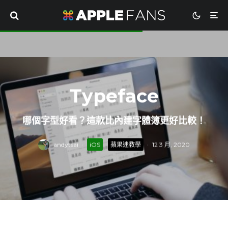
Typeface
哪個字型好看？這款比內建字體簿更好比較！
andytsai
·
iOS
蘋果迷教學
·
12 3 月, 2020