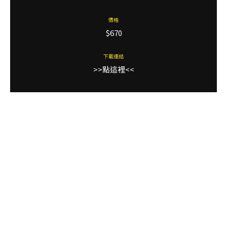
價格
$670
下載連結
>>點這裡<<