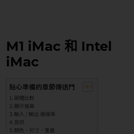
M1 iMac 和 Intel
iMac
貼心準備的章節傳送門
硬體比較
顯示螢幕
輸入 / 輸出 連接埠
音訊
顏色、尺寸、重量