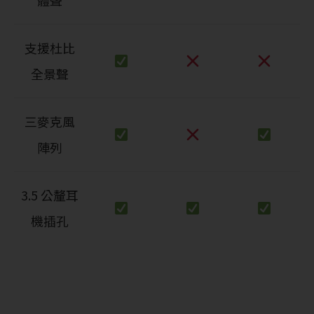
體聲
支援杜比
全景聲
三麥克風
陣列
3.5 公釐耳
機插孔