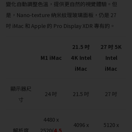
變化自動調整色溫，提供更自然的視覺體驗。但
是，Nano-texture 納米紋理玻璃面板，仍是 27
吋 iMac 和 Apple 的 Pro Display XDR 專有的。
21.5 吋
27 吋 5K
M1 iMac
4K Intel
Intel
iMac
iMac
顯示器尺
24 吋
21.5 吋
27 吋
寸
4480 x
4096 x
5120 x
解析度
2520(
4.5