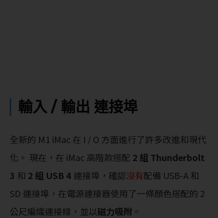
輸入 / 輸出 連接埠
全新的 M1 iMac 在 I / O 方面進行了許多改進和現代
化。 現在，在 iMac 高階款搭配
2 組 Thunderbolt
3
和
2 組 USB 4
連接埠，確認
沒有
配備 USB-A 和
SD 連接埠，在電源連接器使用了一條顏色搭配的 2
公尺編織連接線，並以
磁力吸附
。