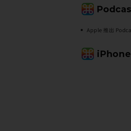
Podcas
Apple 推出 Po
iPhon