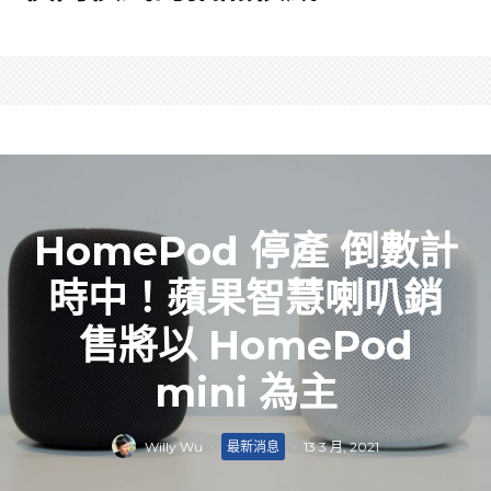
HomePod 停產 倒數計
時中！蘋果智慧喇叭銷
售將以 HomePod
mini 為主
Willy Wu
·
最新消息
·
13 3 月, 2021