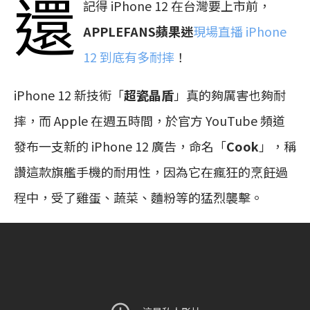
還
記得 iPhone 12 在台灣要上市前，
APPLEFANS蘋果迷
現場直播 iPhone
12 到底有多耐摔
！
iPhone 12 新技術「
超瓷晶盾
」真的夠厲害也夠耐
摔，而 Apple 在週五時間，於官方 YouTube 頻道
發布一支新的 iPhone 12 廣告，命名「
Cook
」，稱
讚這款旗艦手機的耐用性，因為它在瘋狂的烹飪過
程中，受了雞蛋、蔬菜、麵粉等的猛烈襲擊。