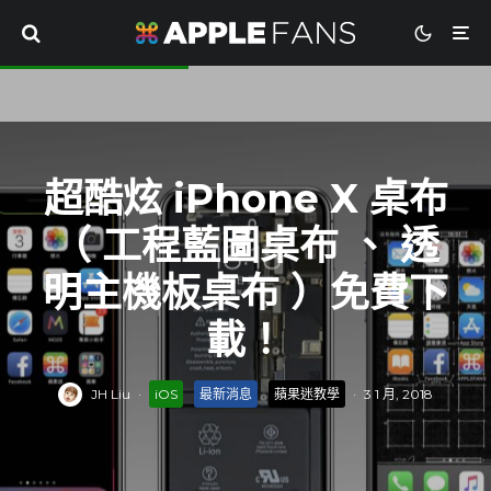
超酷炫 iPhone X 桌布
（ 工程藍圖桌布 、 透
明主機板桌布 ）免費下
載！
JH Liu
·
iOS
最新消息
蘋果迷教學
·
3 1 月, 2018