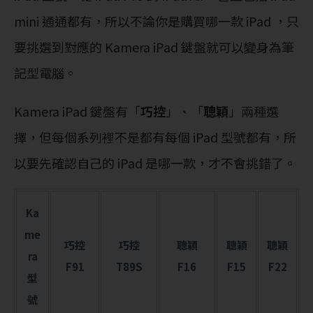
mini 通通都有，所以不論你是購買哪一款 iPad ，只
要挑選到對應的 Kamera iPad 鍵盤就可以變身為筆
記型電腦。
Kamera iPad 鍵盤有「
巧控
」、「
聰穎
」兩種選
擇，但每個系列裡不是都有每個 iPad 型號都有，所
以要先確認自己的 iPad 是哪一款，才不會挑錯了。
Ka
me
巧控
巧控
聰穎
聰穎
聰穎
ra
F91
T89S
F16
F15
F22
型
號