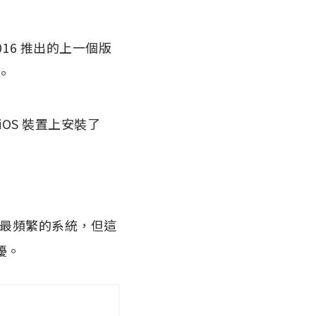
，2016 推出的上一個版
%。
月，iOS 裝置上安裝了
更新最頻繁的系統，但這
擾。