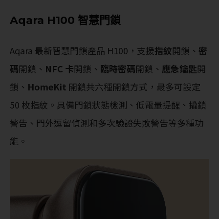
Aqara H100 智慧門鎖
Aqara 最新智慧門鎖產品 H100，支援
指紋
開鎖、
密
碼
開鎖、
NFC 卡
開鎖、
臨時密碼
開鎖、
應急鑰匙
開
鎖、
HomeKit
開鎖共六種開鎖方式，最多可設定
50 枚指紋。具備門鎖狀態檢測、低電量提醒、撬鎖
警告、門外逗留偵測和多次驗證失敗警告等多種功
能。