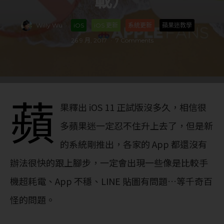
載）
Willy Wu
·
iOS
iOS 更新
系統更新
蘋果迷教學
·
26 9 月, 2017
·
7 Comments
蘋
果釋出 iOS 11 正試版沒多久，相信很
多蘋果迷一定忍不住升上去了，但是新
的系統剛推出，各家的 App 都還沒有
辦法很快的跟上腳步，一定會出現一些像是比較手
機超耗電、App 不穩、LINE 貼圖有問題…等千奇百
怪的問題。