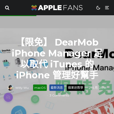
【限免】 DearMob
iPhone Manager 足
以取代 iTunes 的
iPhone 管理好幫手
Willy Wu
·
macOS
最新消息
蘋果迷教學
·
21 5 月, 2018
·
3 Comments