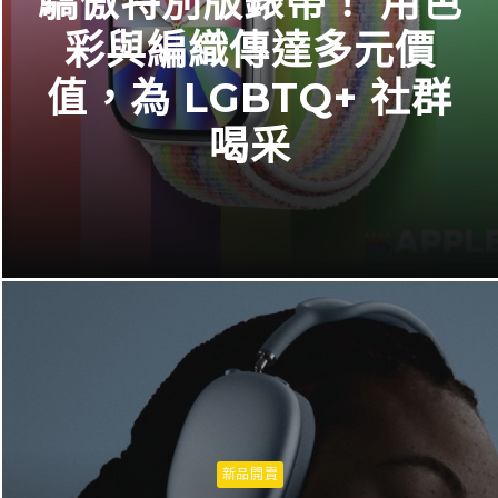
驕傲特別版錶帶！ 用色
彩與編織傳達多元價
值，為 LGBTQ+ 社群
喝采
新品開賣