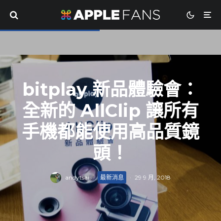
bitplay 新品體驗會：
全新的 AllClip 讓所有
手機都能使用高品質鏡
頭！
andytsai
·
最新消息
·
29 9 月, 2018