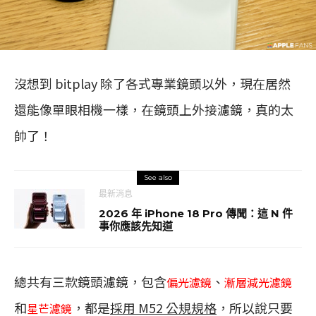
沒想到 bitplay 除了各式專業鏡頭以外，現在居然
還能像單眼相機一樣，在鏡頭上外接濾鏡，真的太
帥了！
See also
最新消息
2026 年 iPhone 18 Pro 傳聞：這 N 件
事你應該先知道
總共有三款鏡頭濾鏡，包含
、
偏光濾鏡
漸層減光濾鏡
和
，都是
採用 M52 公規規格
，所以說只要
星芒濾鏡