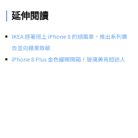
延伸閱讀
IKEA 趕著搭上 iPhone 8 的順風車，推出系列廣
告並向蘋果致敬
iPhone 8 Plus 金色耀眼開箱！玻璃美背超迷人