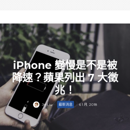
iPhone 變慢是不是被
降速？蘋果列出 7 大徵
兆！
JH Liu
·
最新消息
·
6 1 月, 2018