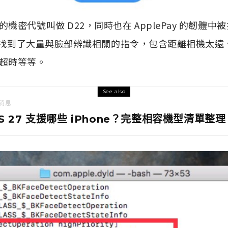
機密代號叫做 D22，同時也在 ApplePay 的韌體中
e 也找到了大量與臉部辨識相關的指令，包含距離相機太
超時等等。
See also
消息
OS 27 支援哪些 iPhone？完整相容機型清單整理