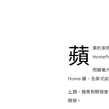
蘋
果的家
HomeP
而隨著九
Home 鍵、全屏
上週，蘋果對開發者們
開發。