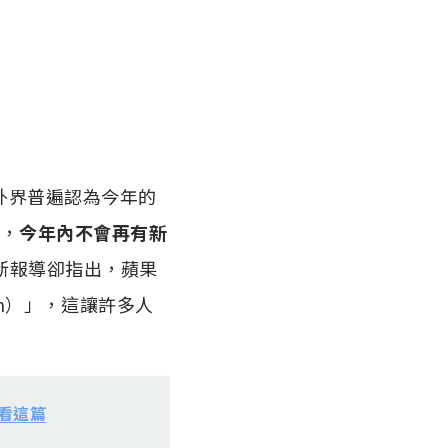
，外界普遍認為今年的
示，
今年內不會再有新
 最新報導卻指出，蘋果
esh）」，這讓許多人
重點看這篇