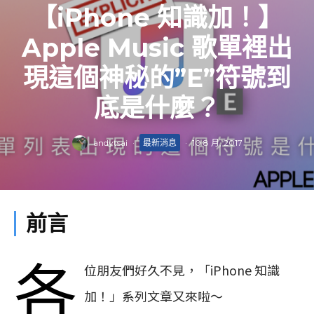
【iPhone 知識加！】
Apple Music 歌單裡出
現這個神秘的”E”符號到
底是什麼？
andytsai
·
最新消息
·
10 8 月, 2017
前言
各
位朋友們好久不見，「iPhone 知識
加！」系列文章又來啦～