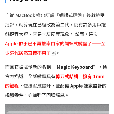
自從 MacBook 推出所謂「蝴蝶式鍵盤」後就飽受
批評，就算現在已經改為第二代，仍有許多用戶抱
怨鍵程太短、容易卡灰塵等現象。 然而，這次
Apple 似乎已不再推崇自家的蝴蝶式鍵盤了——至
少這代居然直接不用了
。
而且它被賦予新的名稱
“Magic Keyboard”
，據
官方描述，全新鍵盤具有
剪刀式結構
，
擁有 1mm
的鍵程
，使按壓感提升，並配備
Apple 獨家設計的
橡膠零件
，亦加強了回彈觸感。