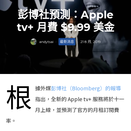
彭博社預測：Apple
tv+ 月費 $9.99 美金
andytsai
·
最新消息
·
21 8 月, 2019
根
據外媒
彭博社（Bloomberg）的報導
指出，全新的 Apple tv+ 服務將於十一
月上線，並預測了官方的月租訂閱費
率。