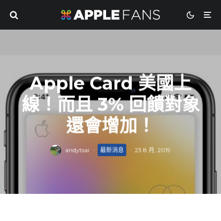
Apple Card 美國上
線！而且 3% 回饋對象
還會增加！
andytsai
·
最新消息
·
23 8 月, 2019