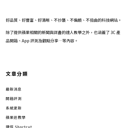
好品質、好豐富、好清晰、不抄襲、不偏頗、不扭曲的科技網站。
除了提供蘋果相關的新聞與詳盡的達人教學之外，也涵蓋了 3C 產
品開箱、App 評測及觀點分享…等內容。
文章分類
最新消息
開箱評測
系統更新
蘋果迷教學
捷徑 Shortcut