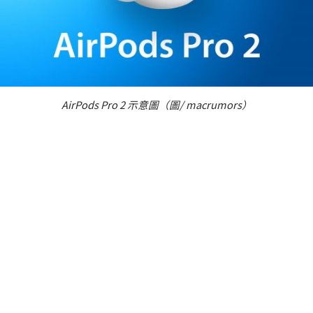
AirPods Pro 2 示意圖（圖/ macrumors）