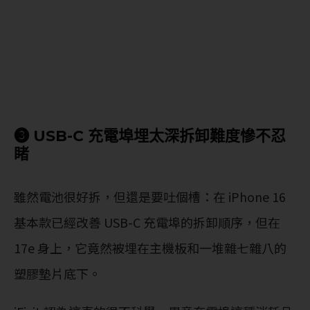
❸ USB-C 充電埠埋太深拆卸難度慘不忍
睹
雖然電池很好拆，但還是要吐個槽：在 iPhone 16
基本款已經改善 USB-C 充電埠的拆卸順序，但在
17e 身上，它竟然被埋在主機板和一堆雜七雜八的
塑膠墊片底下。