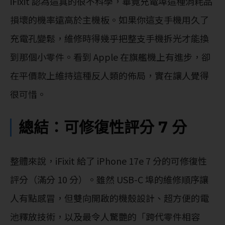
iFixit 認為這真的很不科學，畢竟充電埠這種消耗品
損壞的機率遠高於主機板。如果你這支手機用久了
充電孔變鬆，維修時得幾乎把整支手機拆光才能換
到那個小零件。看到 Apple 在旗艦機上有進步，卻
在平價款上維持這種反人類的佈局，實在讓人覺得
很可惜。
總結：可修復性評分 7 分
整體來說，iFixit 給了 iPhone 17e 7 分的可修復性
評分（滿分 10 分）。雖然 USB-C 埠的維修順序讓
人有點感冒，但雙向開啟的機殼設計、超方便的電
池釋放技術，以及最令人驚艷的「跨代零件相容