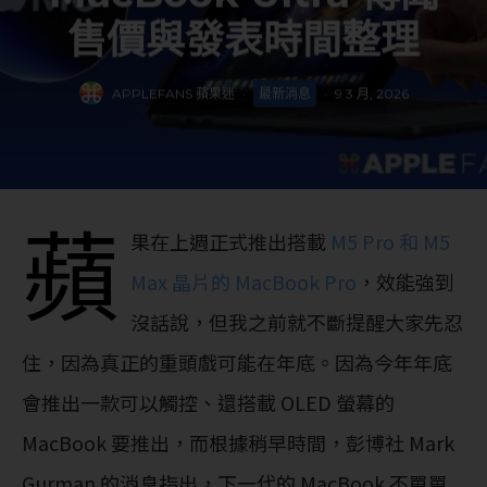
售價與發表時間整理
APPLEFANS 蘋果迷
·
最新消息
·
9 3 月, 2026
蘋
果在上週正式推出搭載
M5 Pro 和 M5
Max 晶片的 MacBook Pro
，效能強到
沒話說，但我之前就不斷提醒大家先忍
住，因為真正的重頭戲可能在年底。因為今年年底
會推出一款可以觸控、還搭載 OLED 螢幕的
MacBook 要推出，而根據稍早時間，彭博社 Mark
Gurman 的消息指出，下一代的 MacBook 不單單