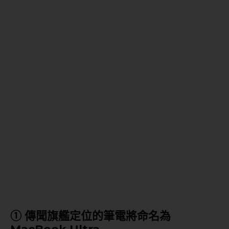
① 傳聞旗艦定位的筆電將命名為