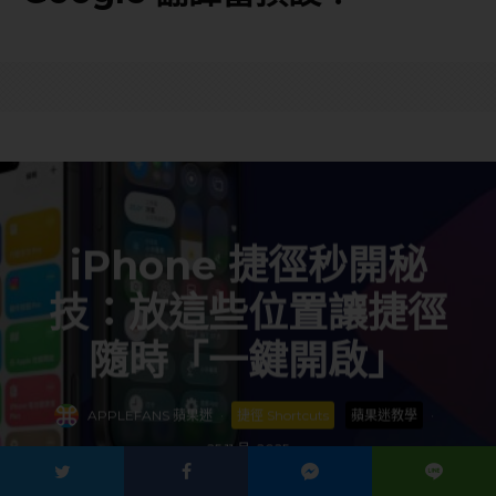
iPhone 捷徑秒開秘
技：放這些位置讓捷徑
隨時「一鍵開啟」
APPLEFANS 蘋果迷
·
捷徑 Shortcuts
蘋果迷教學
·
25 11 月, 2025