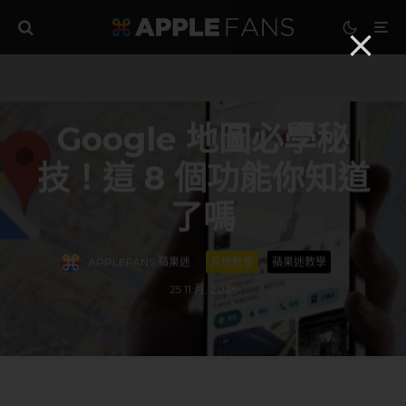
Google 地圖必學秘
技！這 8 個功能你知道
了嗎
APPLEFANS 蘋果迷
·
其他教學
蘋果迷教學
·
25 11 月, 2025