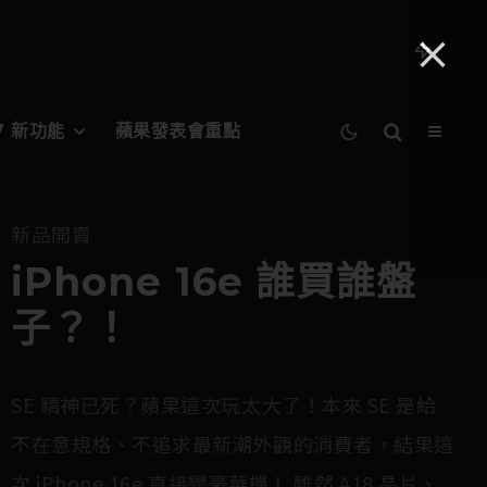
27 新功能
蘋果發表會重點
新品開賣
iPhone 16e 誰買誰盤
子？！
SE 精神已死？蘋果這次玩太大了！本來 SE 是給
不在意規格、不追求最新潮外觀的消費者，結果這
次 iPhone 16e 直接變
豪華機
！ 雖然 A18 晶片、