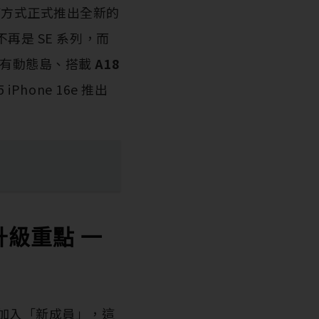
聞稿方式正式推出全新的
不再是 SE 系列，而
、沒有動態島、搭載
A18
hone 16e 推出
大升級重點 一
手機加入「新成員」，這