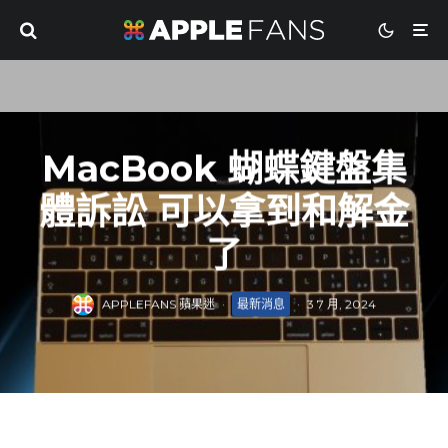
MacBook 蝴蝶鍵盤集
體訴訟 可以拿到和解金
了
APPLEFANS 蘋果迷
·
最新消息
·
3 7 月, 2024