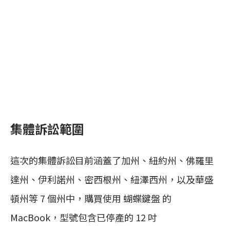
集體訴訟範圍
這次的集體訴訟目前涵蓋了加州、紐約州、佛羅里
達州、伊利諾州、密西根州、紐澤西州，以及華盛
頓州等 7 個州中，購買使用 蝴蝶鍵盤 的
MacBook，型號包含已停產的 12 吋