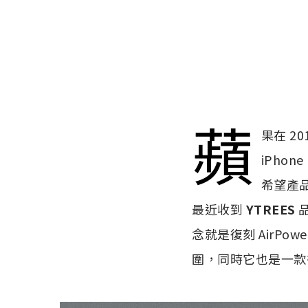
蘋
果在 2
iPhon
希望產
最近收到
YTREES
品
念就是復刻 AirP
圍，同時它也是一款