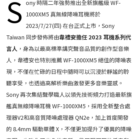
S
ony 時隔二年強勢推出全新旗艦級 WF-
1000XM5 真無線降噪耳機將於
2023/7/27(四) 在台正式上市，Sony
Taiwan 同步發佈將由
韋禮安擔任 2023 耳機系列代
言人
，身為以最高標準講究聲音品質的創作型音樂
人，韋禮安也特別推薦 WF-1000XM5 絕佳的降噪表
現，不僅在忙碌的日程中隨時可以沉浸於靜謐的聆
聽享受，也透過高解析樂曲激發更多音樂靈感。
Sony 再次集結聲學職人以領先技術傾力打造最新旗
艦真無線降噪耳機 WF-1000XM5，採用全新整合處
理器V2和高音質降噪處理器 QN2e，加上首度開發
的 8.4mm 驅動單體 X，不僅更加提升了優異的降噪