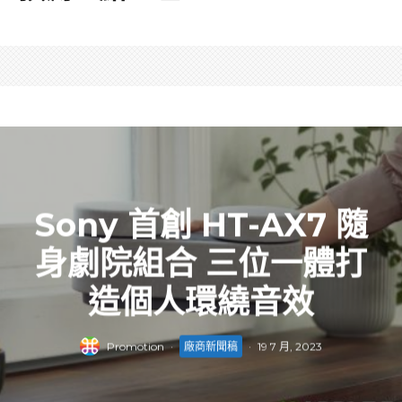
Sony 首創 HT-AX7 隨
身劇院組合 三位一體打
造個人環繞音效
Promotion
·
廠商新聞稿
·
19 7 月, 2023