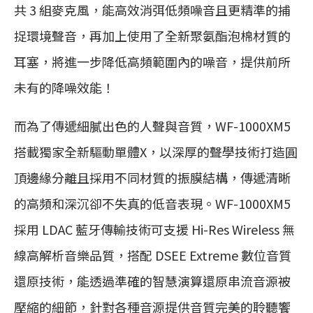
共 3 組麥克風，能高效消弭低頻噪音且更精準的捕
捉環境聲音，再加上使用了全新聚氨酯泡棉材質的
耳塞，將進一步降低高頻範圍內的噪音，提供前所
未有的降噪效能！
而為了傳遞細膩出色的人聲與音質，WF-1000XM5
搭載獨家全新驅動單體X，以深厚的聲學技術打造圓
頂邊緣分離且採用不同材質的振膜結構，傳遞清晰
的高頻和深沉卻不失真的低音表現。WF-1000XM5
採用 LDAC 藍牙傳輸技術可支援 Hi-Res Wireless 無
線高解析音樂品質，搭配 DSEE Extreme 數位音質
還原技術，能透過準確的智慧演算還原串流音源被
壓縮的細節，針對各種音源提供音質完美的聆聽饗