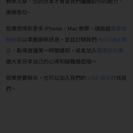
教學文章，您的分享才會是我們繼續創作的動力，
謝謝各位~
如果想得到更多 iPhone、Mac 教學，請追蹤
蘋果迷
粉絲團
以掌握最新訊息，並且訂閱我們
YouTube 頻
道
，取得直播第一時間通知，或者加入
蘋果迷社團
跟大家分享自己的心得和疑難雜症哦～
如果想要聊天，也可以加入我們的
LINE 聊天群
找我
們。