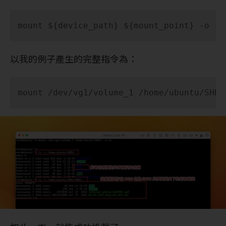
mount ${device_path} ${mount_point} -o ro
以我的例子產生的完整指令為：
mount /dev/vg1/volume_1 /home/ubuntu/SHR1