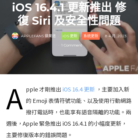
iOS 16.4.1 更新推出 修
復 Siri 及安全性問題
APPLEFANS 蘋果迷
·
iOS 更新
系統更新
·
8 4 月, 2023
·
1 Comment
A
pple
才剛推出
iOS 16.4
更新
，主要加入新
的
Emoji
表情符號功能、以及使用行動網路
撥打電話時，也能享有語音隔離的功能。兩
週後，
Apple
緊急推出
iOS 16.4.1
的小幅度更新，
主要修復版本的錯誤問題。