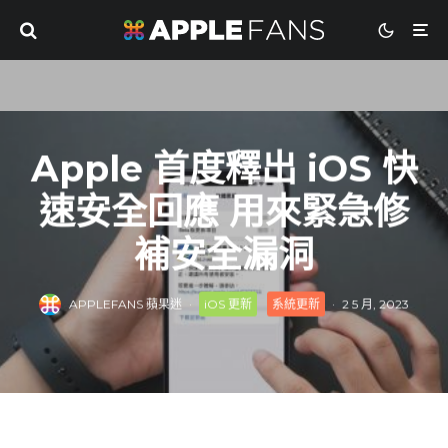
Apple 首度釋出 iOS 快
速安全回應 用來緊急修
補安全漏洞
APPLEFANS 蘋果迷
·
iOS 更新
系統更新
·
2 5 月, 2023