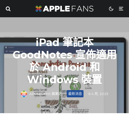
iPad 筆記本
GoodNotes 宣佈適用
於 Android 和
Windows 裝置
APPLEFANS 蘋果迷
·
最新消息
·
6 4 月, 2023