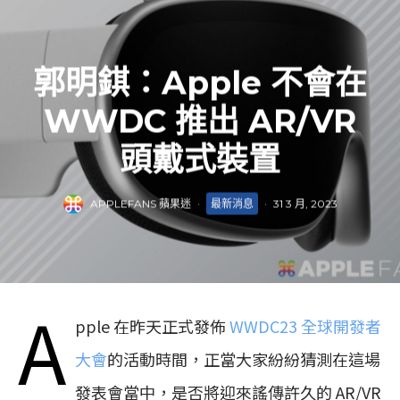
郭明錤：Apple 不會在
WWDC 推出 AR/VR
頭戴式裝置
APPLEFANS 蘋果迷
·
最新消息
·
31 3 月, 2023
A
pple 在昨天正式發佈
WWDC23 全球開發者
大會
的活動時間，正當大家紛紛猜測在這場
發表會當中，是否將迎來謠傳許久的 AR/VR