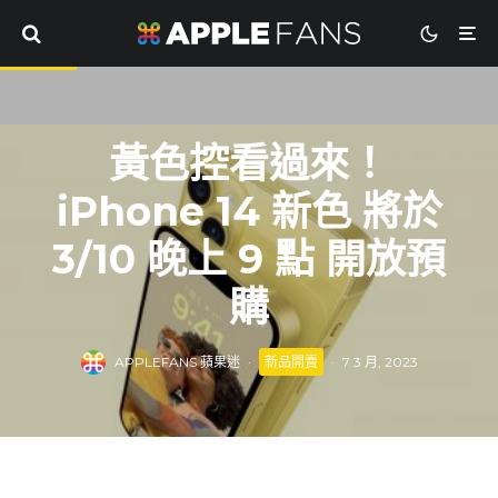
黃色控看過來！
iPhone 14 新色 將於
3/10 晚上 9 點 開放預
購
APPLEFANS 蘋果迷
·
新品開賣
·
7 3 月, 2023