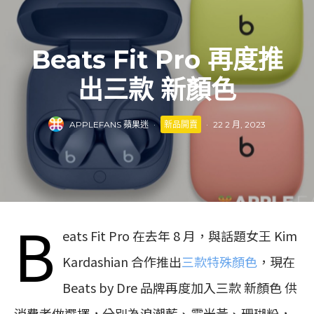
Beats Fit Pro 再度推
出三款 新顏色
APPLEFANS 蘋果迷
·
新品開賣
·
22 2 月, 2023
B
eats Fit Pro 在去年 8 月，與話題女王 Kim
Kardashian 合作推出
三款特殊顏色
，現在
Beats by Dre 品牌再度加入三款 新顏色 供
消費者做選擇，分別為浪潮藍、霓光黃、珊瑚粉，