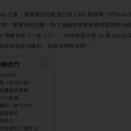
one 之後，最常用的功能還只是 LINE 對話嗎？iPhone 搭
用、更便利的功能，為了提醒使用者要善用這些新功能，A
ube 頻道分享了一支
新影片
，內容就是分享 10 個 Appl
，還不知道有這些功能的，就趕快學起來吧。
傳送門
one 技巧
功能（去背功能）
鎖定畫面的濾鏡
-Fi 密碼
專屬的「替代文字」
低耗電模式
多張照片
就可拍照的三個方法