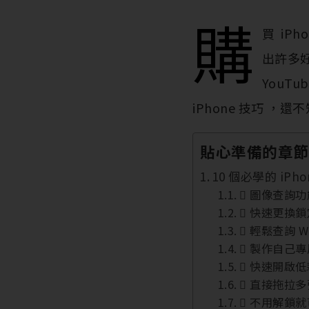
購
買 iPh
出許多好
YouT
iPhone 技巧 
貼心準備的章節
10 個必學的 iPh
 圖像查詢
 快速更換
 輕鬆查詢 Wi
 製作自己
 快速開啟
 直接拖拉
 不用解鎖