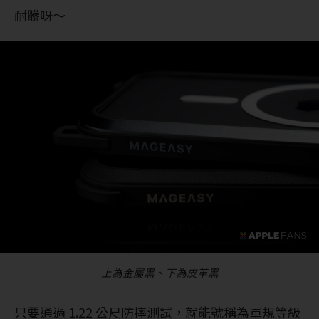
耐髒呀～
上為金屬黑、下為皮革黑
只要通過 1.22 公尺防摔測試，就能號稱為軍規等級