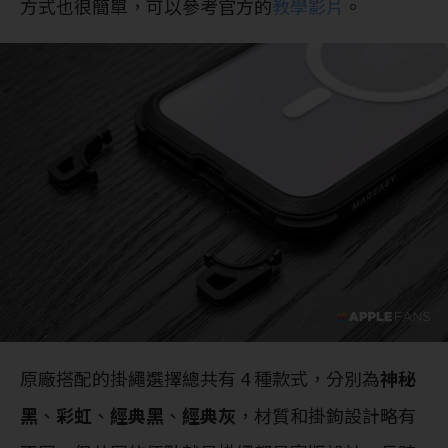
方式也很簡單，可以參考官方的
教學影片
。
原廠搭配的掛繩選擇總共有 4 種款式，分別為
神秘
黑
、
彩虹
、
經典黑
、
經典灰
，材質和掛鉤設計略有