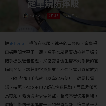
超軍規防摔殼
Willy Wu
·
開箱評測
·
14 10 月, 2022
把
iPhone
手機放在衣服、褲子的口袋時，會覺得
口袋瞬間就歪了一邊，褲子也感覺要被拉掉了嗎？
把手機放進包包裡，又常常會發生撈不到手機的窘
境嗎？何不試著把它掛起來！不僅平常可以解放雙
手，隨時想用手機就可以拿起來使用，想要接電
話、拍照、Apple Pay 都能快速啟動，而且背帶可
長可短，隨情境需求做調整，暫時不想使用掛繩，
還能把掛鉤邊角換成一般的邊角設計，這次就替大