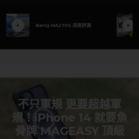
BenQ MA270S 深度評測
不只軍規 更要超越軍
規！iPhone 14 就要魚
骨牌 MAGEASY 頂級