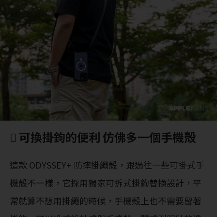
 可換掛鉤的便利 仿佛多一個手機殻
這款 ODYSSEY+ 防摔掛繩殻，跟過往一些可掛式手
機殻不一樣，它採用獨家可拆式掛鉤替換設計，平
常就算不想用掛繩的時候，手機殻上也不需要留著