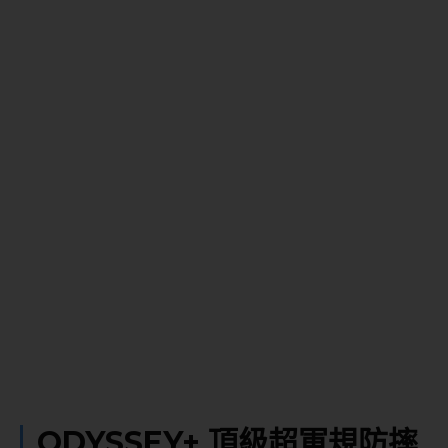
ODYSSEY+ 頂級超軍規防摔