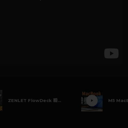
ZENLET FlowDeck 瞬收螢幕架 好用嗎？