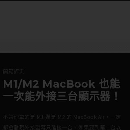
開箱評測
M1/M2 MacBook 也能
一次能外接三台顯示器！
不管你拿的是 M1 還是 M2 的 MacBook Air，一定
都會發現外接螢幕只能接一台，如果要到第二台以