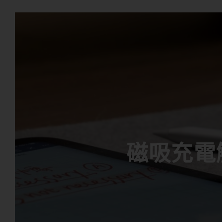
磁吸充電觸