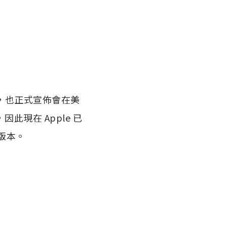
，也正式宣佈會在美
統，因此現在 Apple 已
終版本。