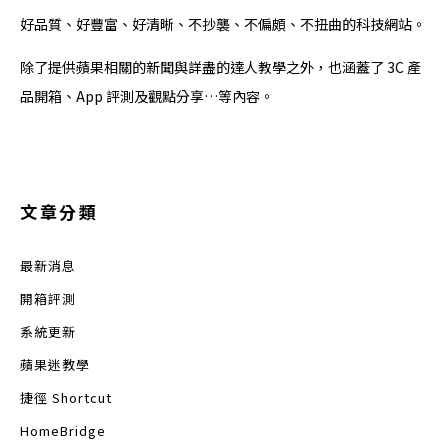
好品質、好豐富、好清晰、不抄襲、不偏頗、不扭曲的科技網站。
除了提供蘋果相關的新聞與詳盡的達人教學之外，也涵蓋了 3C 產
品開箱、App 評測及觀點分享…等內容。
文章分類
最新消息
開箱評測
系統更新
蘋果迷教學
捷徑 Shortcut
HomeBridge