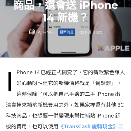
商品，還會送 iPhone
14 新機？
Willy Wu
·
最新消息
·
22 9 月, 2022
i
Phone 14 已經正式開賣了，它的新款紫色讓人
好心動呀～但它的新機價格就是「貴鬆鬆」，
這時候除了可以把自己手邊的二手 iPhone 出
清賣掉來補貼新機費用之外，如果家裡還有其他 3C
科技商品，也想要一併變現來幫忙補貼 iPhone 新
機的費用，也可以使用
《TransCash 旋轉現金》二