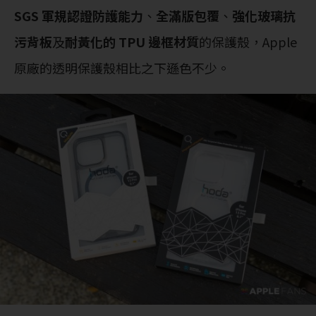
SGS 軍規認證防護能力
、
全滿版包覆
、
強化玻璃抗
污背板
及
耐黃化的 TPU 邊框材質
的保護殼，Apple
原廠的透明保護殼相比之下遜色不少。