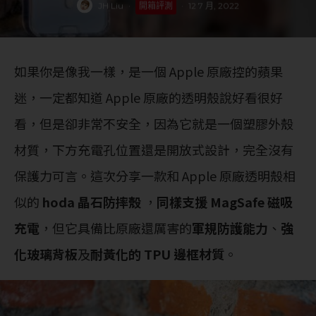
JH Liu
·
開箱評測
·
12 7 月, 2022
如果你是像我一樣，是一個 Apple 原廠控的蘋果
迷，一定都知道 Apple 原廠的透明殼說好看很好
看，但是卻非常不安全，因為它就是一個塑膠外殼
材質，下方充電孔位置還是開放式設計，完全沒有
保護力可言。這次分享一款和 Apple 原廠透明殼相
似的
hoda 晶石防摔殼
，
同樣支援 MagSafe 磁吸
充電
，但它具備比原廠還厲害的
軍規防護能力
、
強
化玻璃背板
及
耐黃化的 TPU 邊框材質
。