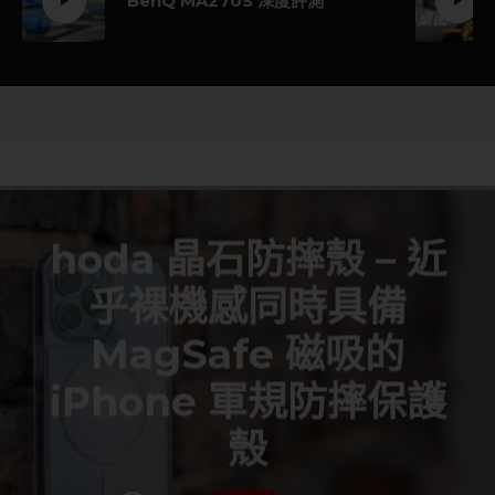
BenQ MA270S 深度評測
hoda 晶石防摔殼 – 近
乎裸機感同時具備
MagSafe 磁吸的
iPhone 軍規防摔保護
殼