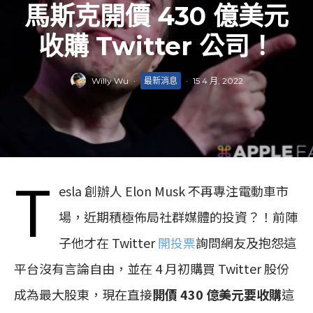
馬斯克開價 430 億美元
收購 Twitter 公司！
Willy Wu
·
最新消息
·
15 4 月, 2022
T
esla 創辦人 Elon Musk 不再專注電動車市
場，近期積極佈局社群媒體的投資？！前陣
子他才在 Twitter
開投票
詢問網友及抱怨這
平台沒有言論自由，並在 4 月初購買 Twitter 股份
成為最大股東，現在直接
開價 430 億美元要收購
這