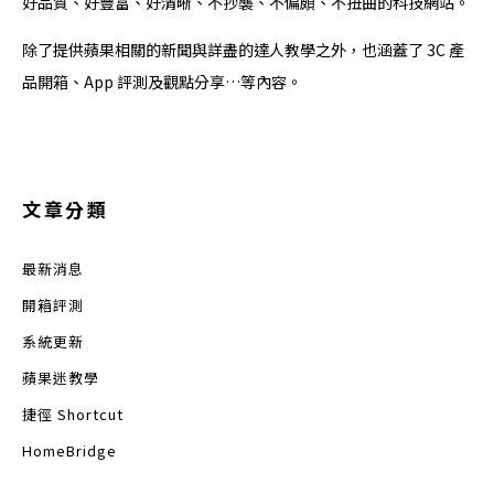
好品質、好豐富、好清晰、不抄襲、不偏頗、不扭曲的科技網站。
除了提供蘋果相關的新聞與詳盡的達人教學之外，也涵蓋了 3C 產
品開箱、App 評測及觀點分享…等內容。
文章分類
最新消息
開箱評測
系統更新
蘋果迷教學
捷徑 Shortcut
HomeBridge