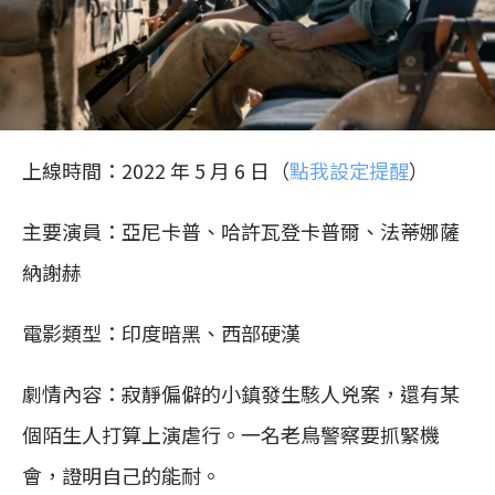
上線時間：2022 年 5 月 6 日（
點我設定提醒
）
主要演員：亞尼卡普、哈許瓦登卡普爾、法蒂娜薩
納謝赫
電影類型：印度暗黑、西部硬漢
劇情內容：寂靜偏僻的小鎮發生駭人兇案，還有某
個陌生人打算上演虐行。一名老鳥警察要抓緊機
會，證明自己的能耐。