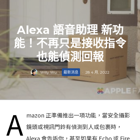
Alexa 語音助理 新功
能！不再只是接收指令
也能偵測回報
Willy Wu
·
最新消息
·
28 4 月, 2022
A
mazon 正準備推出一項功能，當安全攝影
鏡頭或視訊門鈴有偵測到人或包裹時，
Alexa 會告訴你，甚至如果有 Echo 或 Fire