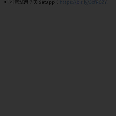
推薦試用 7 天 Setapp：
https://bit.ly/3cfRCZY