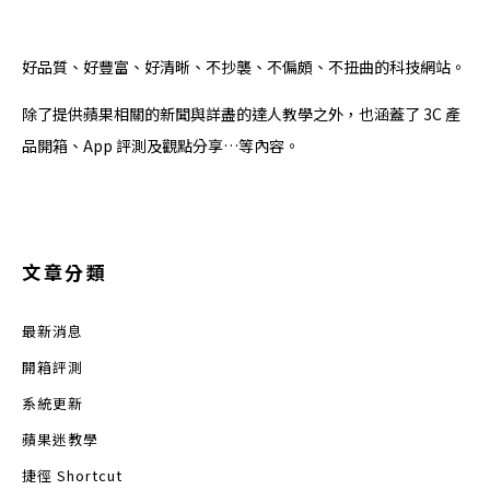
好品質、好豐富、好清晰、不抄襲、不偏頗、不扭曲的科技網站。
除了提供蘋果相關的新聞與詳盡的達人教學之外，也涵蓋了 3C 產
品開箱、App 評測及觀點分享…等內容。
文章分類
最新消息
開箱評測
系統更新
蘋果迷教學
捷徑 Shortcut