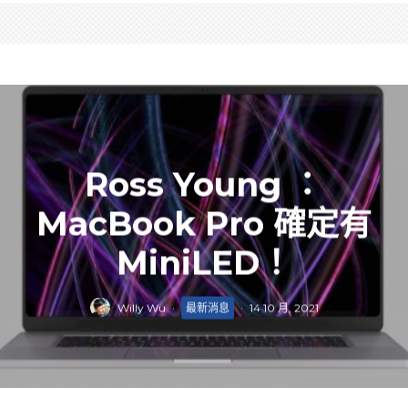
Ross Young ：
MacBook Pro 確定有
MiniLED！
Willy Wu
·
最新消息
·
14 10 月, 2021