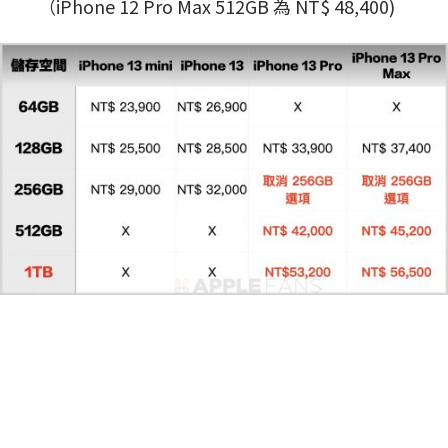
（iPhone 12 Pro Max 512GB 為 NT$ 48,400)