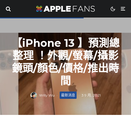
【iPhone 13 】預測總
整理 ！外觀/螢幕/攝影
鏡頭/顏色/價格/推出時
間
Willy Wu
·
最新消息
·
3 9 月, 2021